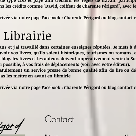
e type CDD et payé afin d'établir les règles de travail, partici
 les crédits comme "David, coiffeur de Charente Périgord", avec le 
rivée via notre page Facebook :
Charente Périgord
ou blog contact c
 Librairie
 ans et j'ai travaillé dans certaines enseignes réputées. Je mets à
oir vos livres, qu'ils soient historiques, tourismes ou romans, e
blog. les livres et les auteurs doivent impérativement venir du S
i possible, à vos frais de déplacements (voir avec votre éditeur).
atuitement un service presse de bonne qualité afin de lire ou dé
as les mettre en avant en librairie.
rivée via notre page Facebook :
Charente Périgord
ou blog contact c
Contact