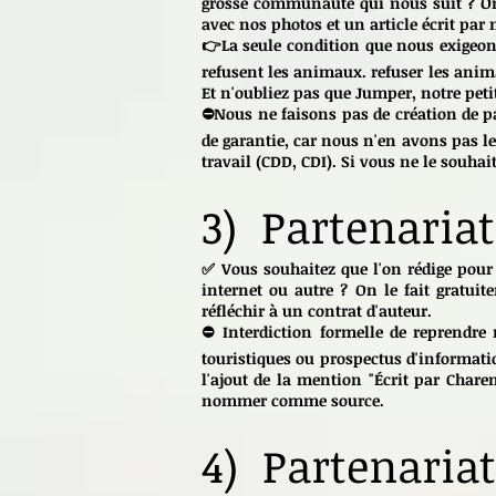
grosse communauté qui nous suit ? On
avec nos photos et un article écrit par 
👉La seule condition que nous exigeons
refusent les animaux. refuser les anima
Et n'oubliez pas que Jumper, notre petit
⛔Nous ne faisons pas de création de p
de garantie, car nous n'en avons pas le
travail (CDD, CDI). Si vous ne le souhai
3) Partenariat
✅ Vous souhaitez que l'on rédige pour 
internet ou autre ? On le fait gratuit
réfléchir à un contrat d'auteur.
⛔ Interdiction formelle de reprendre 
touristiques ou prospectus d'informati
l'ajout de la mention "Écrit par Chare
nommer comme source.
4) Partenaria