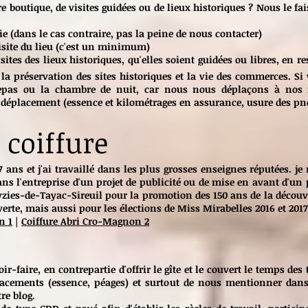
tre boutique, de visites guidées ou de lieux historiques ? Nous le f
(dans le cas contraire, pas la peine de nous contacter)
isite du lieu (c'est un minimum)
ites des lieux historiques, qu'elles soient guidées ou libres, en 
a préservation des sites historiques et la vie des commerces. Si
 repas ou la chambre de nuit, car nous nous déplaçons à no
e déplacement (essence et kilométrages en assurance, usure des pne
 coiffure
7 ans et j'ai travaillé dans les plus grosses enseignes réputées. j
ans l'entreprise d'un projet de publicité ou de mise en avant d'un 
yzies-de-Tayac-Sireuil pour la promotion des 150 ans de la décou
erte, mais aussi pour les élections de Miss Mirabelles 2016 et 2017
n 1
|
Coiffure Abri Cro-Magnon 2
faire, en contrepartie d'offrir le gîte et le couvert le temps des 
lacements (essence, péages) et surtout de nous mentionner dans
re blog.