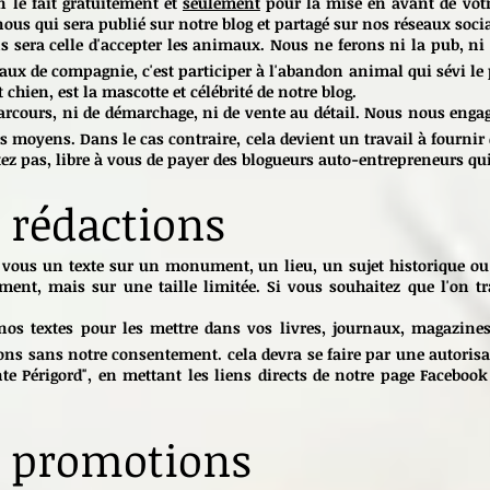
 le fait gratuitement et
seulement
pour la mise en avant de votr
nous qui sera publié sur notre blog et partagé sur nos réseaux soci
 sera celle d'accepter les animaux. Nous ne ferons ni la pub, ni
ux de compagnie, c'est participer à l'abandon animal qui sévi le p
 chien, est la mascotte et célébrité de notre blog.
arcours, ni de démarchage, ni de vente au détail. Nous nous enga
s moyens. Dans le cas contraire, cela devient un travail à fournir 
tez pas, libre à vous de payer des blogueurs auto-entrepreneurs qui
 rédactions
vous un texte sur un monument, un lieu, un sujet historique ou d
ement, mais sur une taille limitée. Si vous souhaitez que l'on t
nos textes pour les mettre dans vos livres, journaux, magazines
ons sans notre consentement. cela devra se faire par une autorisa
nte Périgord", en mettant les liens directs de notre page Facebook
t promotions