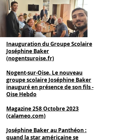
Inauguration du Groupe Scolaire
Joséphine Baker
(nogentsuroise.fr)
Nogent-sur-Oise. Le nouveau
groupe scolaire Joséphine Baker
inauguré en présence de son fils -
Oise Hebdo
Magazine 258 Octobre 2023
(calameo.com)
Joséphine Baker au Panthéon :
quand la star américaine se